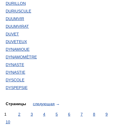
DURILLON
DURIUSCULE
DUUMVIR
DUUMVIRAT
DUVET
DUVETEUX
DYNAMIQUE
DYNAMOMÈTRE
DYNASTE
DYNASTIE
DYSCOLE
DYSPEPSIE
Страницы
следующая
→
1
2
3
4
5
6
7
8
9
10